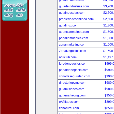
guiainmuebles.com
$5,500
guiadeindustrias.com
$3,900
guiaindustrias.com
$2,500
propiedadesenlinea.com
$2,500
guialinux.com
$1,800
agenciaempleos.com
$1,500
portalinmuebles.com
$1,500
zonamarketing.com
$1,500
ZonaNegocios.com
$1,500
noticlub.com
$1,497
forodenegocios.com
$999.
portaldenegocio.com
$990.
zonadeseguridad.com
$990.
directoriopyme.com
$980.
guiamisiones.com
$980.
guiamarketing.com
$950.
eAfiliados.com
$899.
zonarural.com
$850.