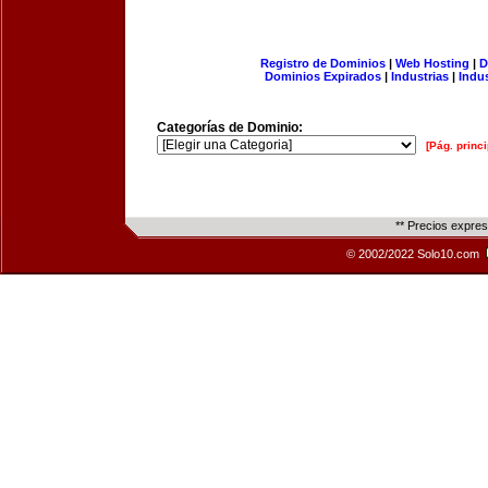
Registro de Dominios
|
Web Hosting
|
D
Dominios Expirados
|
Industrias
|
Indu
Categorías de Dominio:
[Pág. princi
** Precios expre
© 2002/2022 Solo10.com