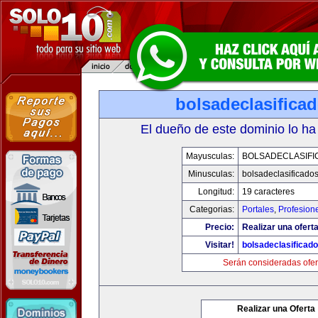
bolsadeclasifica
El dueño de este dominio lo ha
Mayusculas:
BOLSADECLASIFI
Minusculas:
bolsadeclasificado
Longitud:
19 caracteres
Categorias:
Portales
,
Profesion
Precio:
Realizar una oferta
Visitar!
bolsadeclasificad
Serán consideradas ofer
Realizar una Oferta