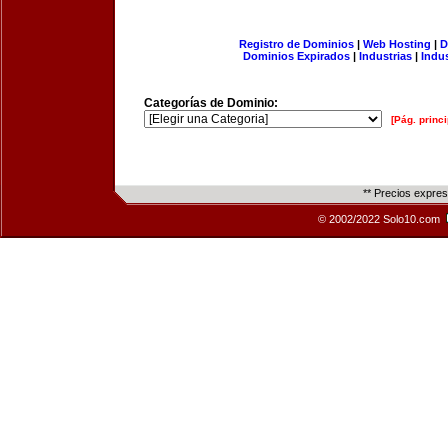
Registro de Dominios
|
Web Hosting
|
D
Dominios Expirados
|
Industrias
|
Indu
Categorías de Dominio:
[Pág. princi
** Precios expre
© 2002/2022 Solo10.com