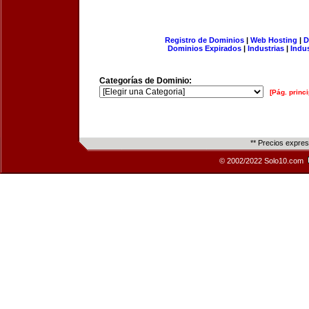
Registro de Dominios
|
Web Hosting
|
D
Dominios Expirados
|
Industrias
|
Indu
Categorías de Dominio:
[Pág. princi
** Precios expre
© 2002/2022 Solo10.com