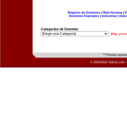
Registro de Dominios
|
Web Hosting
|
D
Dominios Expirados
|
Industrias
|
Indu
Categorías de Dominio:
[Pág. princi
** Precios expre
© 2002/2022 Solo10.com