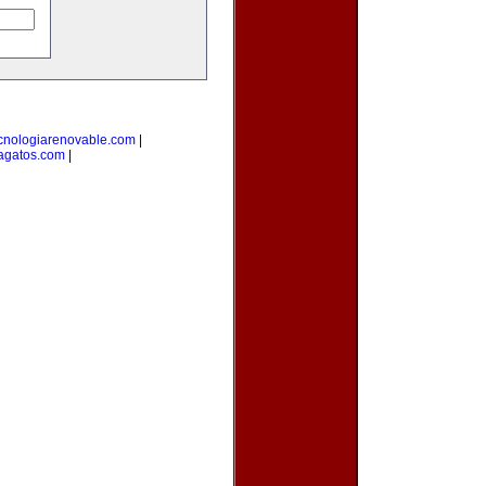
cnologiarenovable.com
|
agatos.com
|