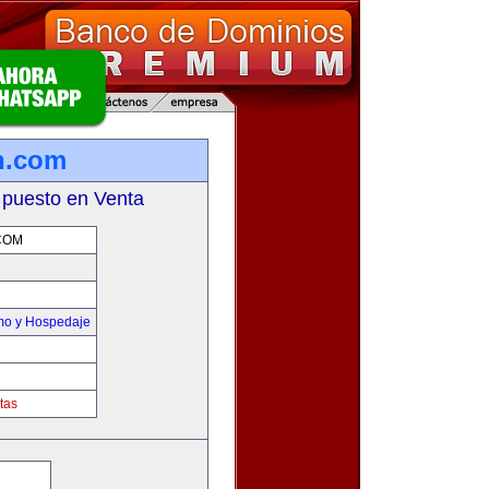
n.com
 puesto en Venta
COM
smo y Hospedaje
tas