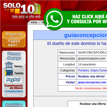
guiaconcepcio
El dueño de este dominio lo ha
Mayusculas:
GUIACONCEPCION.
Minusculas:
guiaconcepcion.com
Longitud:
14 caracteres
Categorias:
Portales
,
Viajes,Turi
Precio:
Realizar una oferta!
Visitar!
guiaconcepcion.com
Serán consideradas ofer
Realizar una Oferta