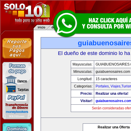
guiabuenosaire
El dueño de este dominio lo ha
Mayusculas:
GUIABUENOSAIRES
Minusculas:
guiabuenosaires.com
Longitud:
15 caracteres
Categorias:
Portales
,
Viajes,Turi
Precio:
Realizar una oferta!
Visitar!
guiabuenosaires.co
Serán consideradas ofer
Realizar una Oferta