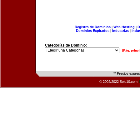
Registro de Dominios
|
Web Hosting
|
D
Dominios Expirados
|
Industrias
|
Indu
Categorías de Dominio:
[Pág. princi
** Precios expre
© 2002/2022 Solo10.com