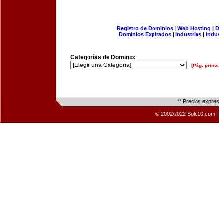
Registro de Dominios
|
Web Hosting
|
D
Dominios Expirados
|
Industrias
|
Indu
Categorías de Dominio:
[Pág. princi
** Precios expre
© 2002/2022 Solo10.com