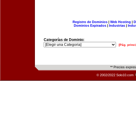
Registro de Dominios
|
Web Hosting
|
D
Dominios Expirados
|
Industrias
|
Indu
Categorías de Dominio:
[Pág. princi
** Precios expre
© 2002/2022 Solo10.com