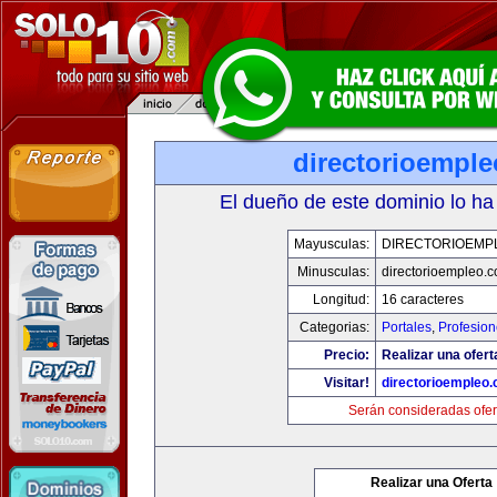
directorioempl
El dueño de este dominio lo ha
Mayusculas:
DIRECTORIOEMP
Minusculas:
directorioempleo.
Longitud:
16 caracteres
Categorias:
Portales
,
Profesio
Precio:
Realizar una ofert
Visitar!
directorioempleo
Serán consideradas ofer
Realizar una Oferta