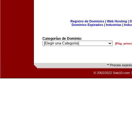
Registro de Dominios
|
Web Hosting
|
D
Dominios Expirados
|
Industrias
|
Indu
Categorías de Dominio:
[Pág. princi
** Precios expre
© 2002/2022 Solo10.com